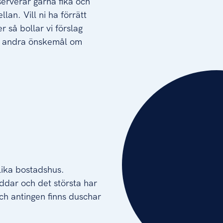
serverar gärna fika och
lan. Vill ni ha förrätt
r så bollar vi förslag
er andra önskemål om
olika bostadshus.
ddar och det största har
och antingen finns duschar