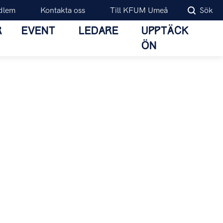
dlem
Kontakta oss
Till KFUM Umeå
Sök
R
EVENT
LEDARE
UPPTÄCK
ÖN