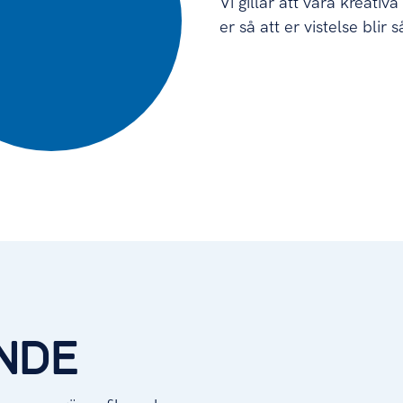
Vi gillar att vara kreativ
er så att er vistelse blir 
NDE