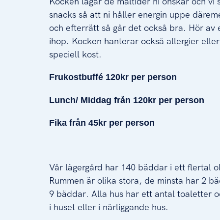
Kocken lagar de måltider ni önskar och vi 
snacks så att ni håller energin uppe däremel
och efterrätt så går det också bra. Hör av e
ihop. Kocken hanterar också allergier ell
speciell kost.
Frukostbuffé
120kr per person
Lunch/ Midda
g från 120
kr per person
Fika från 45kr
per person
Vår lägergård har 140 bäddar i ett flertal 
Rummen är olika stora, de minsta har 2 bä
9 bäddar. Alla hus har ett antal toaletter 
i huset eller i närliggande hus.