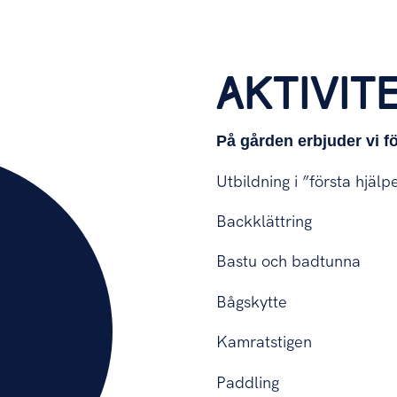
AKTIVIT
På gården erbjuder vi f
Utbildning i ”första hjälp
Backklättring
Bastu och badtunna
Bågskytte
Kamratstigen
Paddling