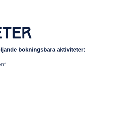
ETER
öljande bokningsbara aktiviteter:
en”