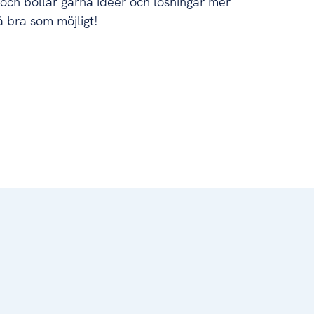
a och bollar gärna idéer och lösningar mer
så bra som möjligt!