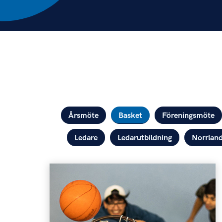
Kategorier
Årsmöte
Basket
Föreningsmöte
Ledare
Ledarutbildning
Norrlan