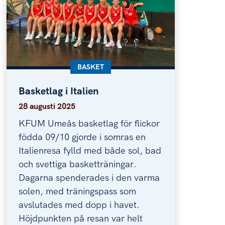
KATEGORI:
BASKET
Basketlag i Italien
Basketlag i Italien
28 augusti 2025
KFUM Umeås basketlag för flickor
födda 09/10 gjorde i somras en
Italienresa fylld med både sol, bad
och svettiga basketträningar.
Dagarna spenderades i den varma
solen, med träningspass som
avslutades med dopp i havet.
Höjdpunkten på resan var helt