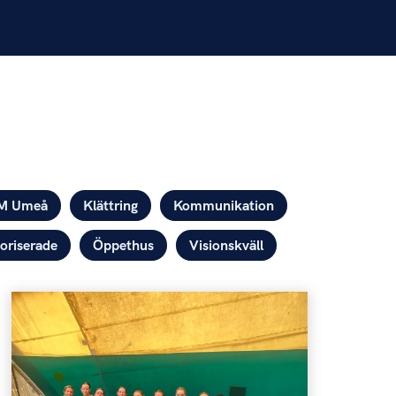
M Umeå
Klättring
Kommunikation
oriserade
Öppethus
Visionskväll