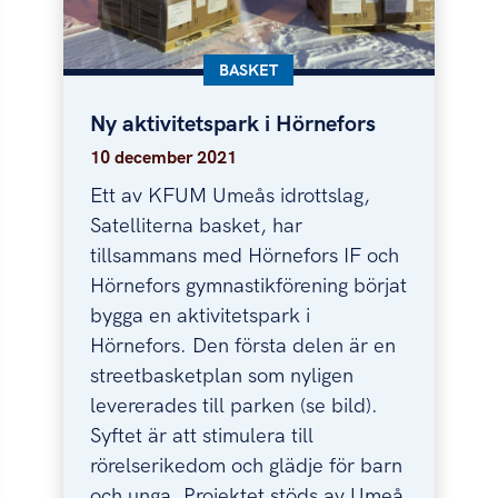
KATEGORI:
BASKET
Ny aktivitetspark i Hörnefors
Ny aktivitetspark i Hörnefors
10 december 2021
Ett av KFUM Umeås idrottslag,
Satelliterna basket, har
tillsammans med Hörnefors IF och
Hörnefors gymnastikförening börjat
bygga en aktivitetspark i
Hörnefors. Den första delen är en
streetbasketplan som nyligen
levererades till parken (se bild).
Syftet är att stimulera till
rörelserikedom och glädje för barn
och unga. Projektet stöds av Umeå