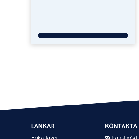
LÄNKAR
KONTAKTA 
Boka läger
kansli@kf