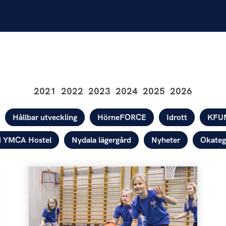
2021
2022
2023
2024
2025
2026
Hållbar utveckling
HörneFORCE
Idrott
KFU
d YMCA Hostel
Nydala lägergård
Nyheter
Okateg