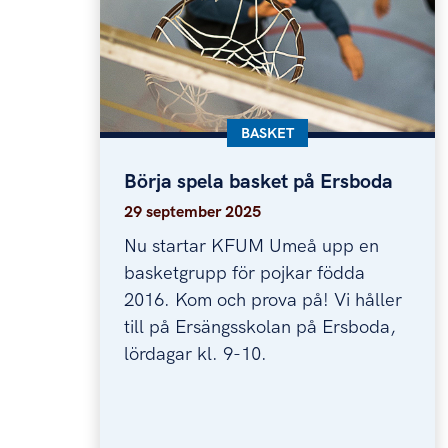
KATEGORI:
BASKET
Börja spela basket på Ersboda
Börja spela basket på Ersboda
29 september 2025
Nu startar KFUM Umeå upp en
basketgrupp för pojkar födda
2016. Kom och prova på! Vi håller
till på Ersängsskolan på Ersboda,
lördagar kl. 9-10.