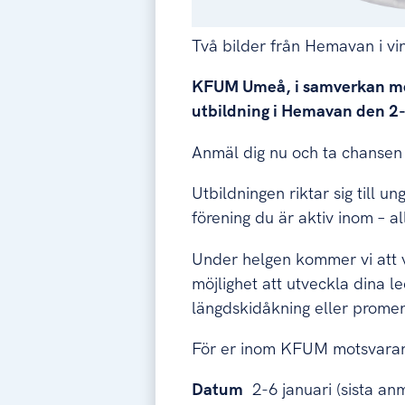
Två bilder från Hemavan i vin
KFUM Umeå, i samverkan med 
utbildning i Hemavan den 2-
Anmäl dig nu och ta chansen a
Utbildningen riktar sig till u
förening du är aktiv inom – a
Under helgen kommer vi att va
möjlighet att utveckla dina l
längdskidåkning eller prome
För er inom KFUM motsvarar 
Datum
2-6 januari (sista a