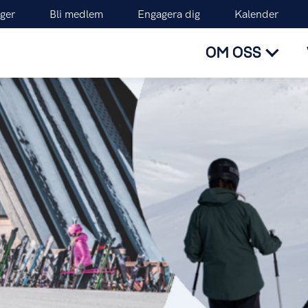
ger
Bli medlem
Engagera dig
Kalender
OM OSS