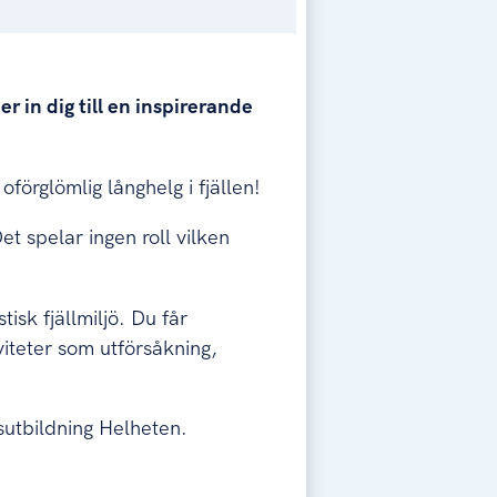
in dig till en inspirerande
örglömlig långhelg i fjällen!
Det spelar ingen roll vilken
isk fjällmiljö. Du får
viteter som utförsåkning,
sutbildning Helheten.