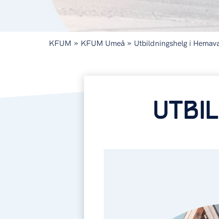
»
»
KFUM
KFUM Umeå
Utbildningshelg i Hemav
UTBI