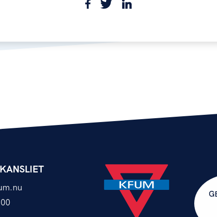
KANSLIET
um.nu
G
 00