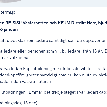
termiljö.
RF-SISU Västerbotten och KFUM Distrikt Norr, bjuder 
6 januari
tt utvecklas som ledare samtidigt som du upplever en of
nga ledare eller personer som vill bli ledare, från 18 år. 
lla är välkomna!
rva ledarskapsutbildning med fritidsaktiviteter i fantast
edarskapsfärdigheter samtidigt som du kan njuta av akti
nader i den vackra naturen.
utbildningen ”Emma” det tredje steget i vår ledarskap
nmälningsdag 15 dec)